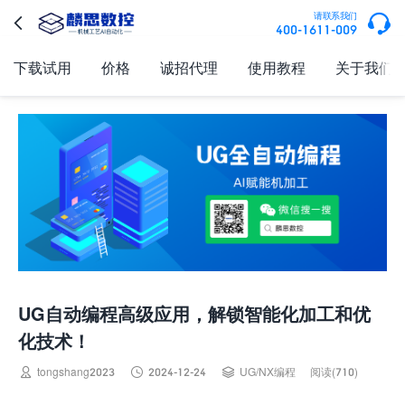

请联系我们

400-1611-009
下载试用
价格
诚招代理
使用教程
关于我们
UG自动编程高级应用，解锁智能化加工和优
化技术！



tongshang2023
2024-12-24
UG/NX编程
阅读(710)