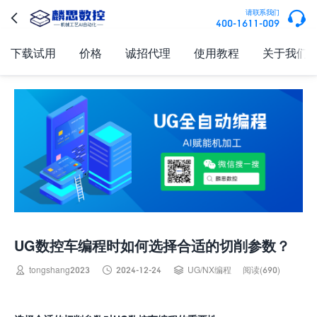

请联系我们

400-1611-009
下载试用
价格
诚招代理
使用教程
关于我们
UG数控车编程时如何选择合适的切削参数？



tongshang2023
2024-12-24
UG/NX编程
阅读(690)