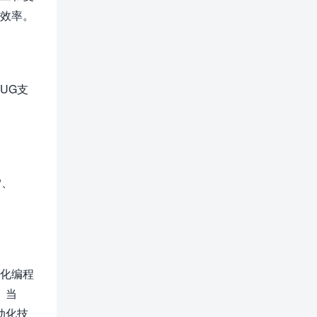
和效率。
UG支
P、
动化编程
。当
动化技