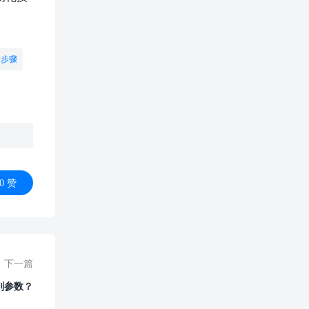
本步骤
0
赞
下一篇
削参数？