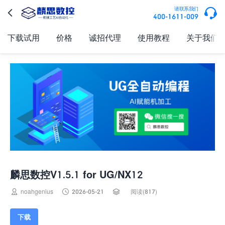

请联系我们

400-1611-009
下载试用
价格
诚招代理
使用教程
关于我们
麟思数控V1.5.1 for UG/NX12



noahgenius
2026-05-21
阅读(817)
下载