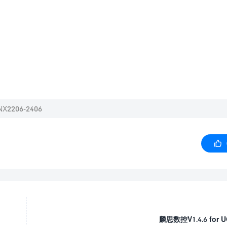
NX2206-2406

麟思数控V1.4.6 for U