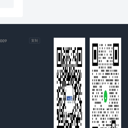
-009
复制