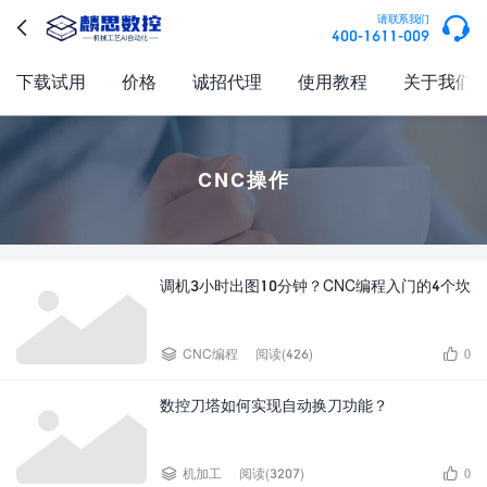

请联系我们

400-1611-009
下载试用
价格
诚招代理
使用教程
关于我们
CNC操作
调机3小时出图10分钟？CNC编程入门的4个坎


CNC编程
阅读(426)
0
数控刀塔如何实现自动换刀功能？


机加工
阅读(3207)
0