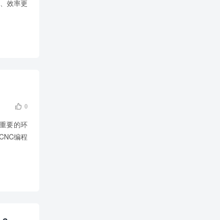
确、效率更

0
关重要的环
CNC编程