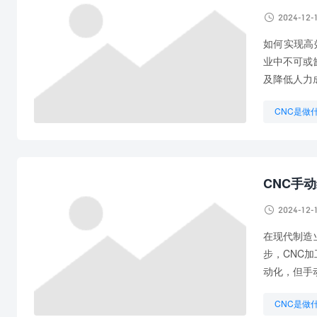

2024-12-
如何实现高
业中不可或
及降低人力
CNC是做
CNC设备
数控CNC
CNC手

2024-12-
在现代制造
步，CNC
动化，但手
CNC是做