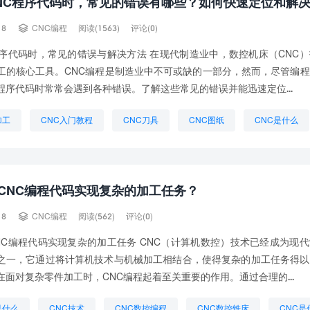
NC程序代码时，常见的错误有哪些？如何快速定位和解

18
CNC编程
阅读(1563)
评论(0)
程序代码时，常见的错误与解决方法 在现代制造业中，数控机床（CNC
工的核心工具。CNC编程是制造业中不可或缺的一部分，然而，尽管编
程序代码时常常会遇到各种错误。了解这些常见的错误并能迅速定位...
加工
CNC入门教程
CNC刀具
CNC图纸
CNC是什么
么材料
CNC程序单
CNC自动编程
数控CNC编程
CNC编程代码实现复杂的加工任务？

18
CNC编程
阅读(562)
评论(0)
NC编程代码实现复杂的加工任务 CNC（计算机数控）技术已经成为现
之一，它通过将计算机技术与机械加工相结合，使得复杂的加工任务得以
在面对复杂零件加工时，CNC编程起着至关重要的作用。通过合理的...
是什么
CNC技术
CNC数控编程
CNC数控铣床
CNC是