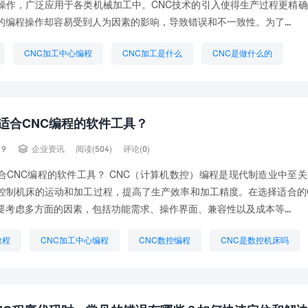
操作，广泛应用于各类机械加工中。CNC技术的引入使得生产过程更精
的编程操作却容易受到人为因素的影响，导致错误和不一致性。为了...
CNC加工中心编程
CNC加工是什么
CNC是做什么的
么软件编程
CNC编程是干嘛的
数控CNC编程
编程CNC
适合CNC编程的软件工具？

19
企业资讯
阅读(504)
评论(0)
合CNC编程的软件工具？ CNC（计算机数控）编程是现代制造业中至
控制机床的运动和加工过程，提高了生产效率和加工精度。在选择适合的
要考虑多方面的因素，包括功能需求、操作界面、兼容性以及成本等...
教程
CNC加工中心编程
CNC数控编程
CNC是数控机床吗
编程
CNC程序单
CNC编程代码大全
CNC编程口诀
编程