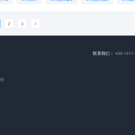
代码大全
CNC程序编程
CNC自动编程软件
什么是CNC编程
编程
2
3

联系我们：
400-1611
编程