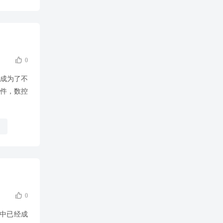

0
经成为了不
件，数控

0
业中已经成