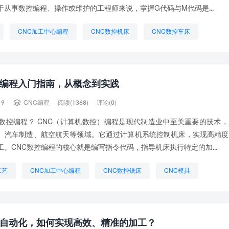
于从事数控编程、操作或维护的工程师来说，掌握G代码与M代码是...
CNC加工中心编程
CNC数控机床
CNC数控车床
什么的
CNC用什么软件编程
CNC程序单
数控CNC编程
控编程入门指南，从概念到实践

19
CNC编程
阅读(1368)
评论(0)
C数控编程？ CNC（计算机数控）编程是现代制造业中至关重要的技术
、汽车制造、航空航天等领域。它通过计算机系统控制机床，实现高精度
工。CNC数控编程的核心就是编写指令代码，指导机床执行特定的加...
工艺
CNC加工中心编程
CNC数控铣床
CNC模具
编程
CNC编程代码大全
五轴CNC加工
数控CNC编程
程自动化，如何实现高效、精准的加工？