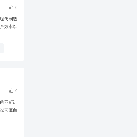

0
是现代制造
生产效率以

0
术的不断进
已经高度自