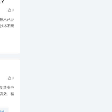
决？

0
）技术已经
程技术不断

0
代制造业中
高效、精
什么