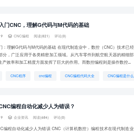
系统
CNC编程软件哪个好
五轴CNC
数控CNC加工
编程
入门CNC，理解G代码与M代码的基础

19
CNC编程
阅读(821)
评论(0)
门：理解G代码与M代码的基础 在现代制造业中，数控（CNC）技术已
部分，广泛应用于各类精密加工领域。从汽车零件到航空航天器的精细部
生产效率和加工精度方面发挥了巨大的作用。而数控编程则是操作数控...
CNC程序
cnc编程
CNC编程代码大全
CNC编程是什么
是干嘛的
数控CNC编程
编程CNC
CNC编程自动化减少人为错误？

19
企业资讯
阅读(684)
评论(0)
NC编程自动化减少人为错误 CNC（计算机数控）编程技术在现代制造