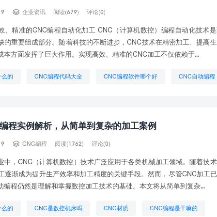

19
企业资讯
阅读(679)
评论(0)
效、精准的CNC编程自动化加工 CNC（计算机数控）编程自动化技术
缺的重要组成部分。随着科技的不断进步，CNC技术在精密加工、提高
成本方面发挥了巨大作用。实现高效、精准的CNC加工不仅依赖于...
什么的
CNC编程代码大全
CNC编程软件哪个好
CNC自动编程
CNC软件
什么是CNC数控机床
数控CNC是干什么的
编程
铝材CNC加工
动编程实例解析，从简单到复杂的加工案例

19
CNC编程
阅读(1762)
评论(0)
业中，CNC（计算机数控）技术广泛应用于各类机械加工领域。随着技
加工逐渐成为提升生产效率和加工精度的关键手段。然而，尽管CNC加工
动编程仍然是理解和掌握数控加工技术的基础。本文将从简单到复杂...
什么的
CNC是数控机床吗
CNC材质
CNC编程是干嘛的