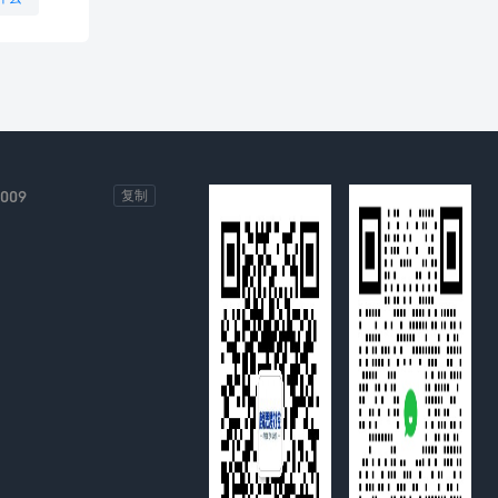
-009
复制