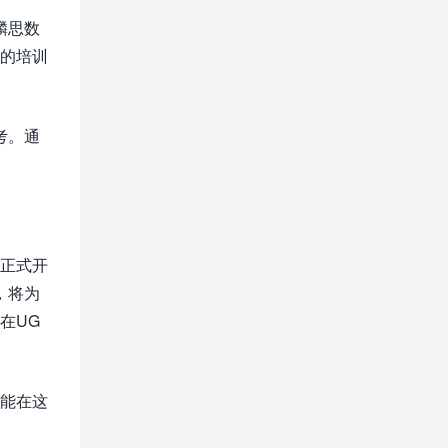
麟思数
下的培训
考。通
在正式开
，将为
在UG
才能在这