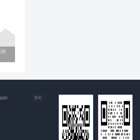
元仿
-009
复制