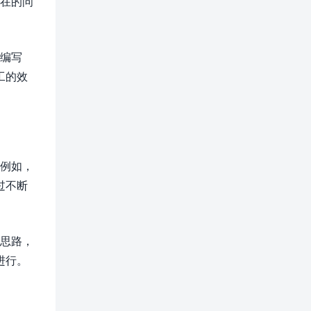
潜在的问
序编写
工的效
。例如，
过不断
的思路，
进行。