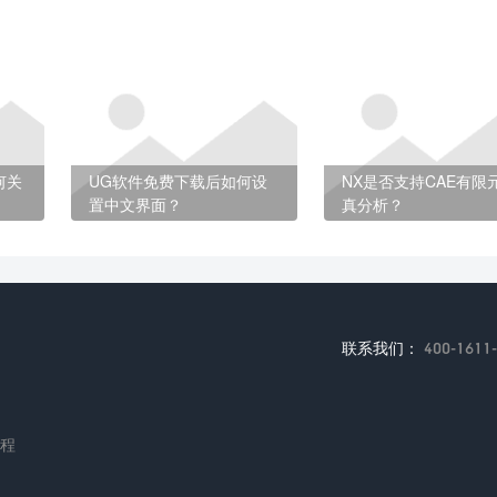
何关
UG软件免费下载后如何设
NX是否支持CAE有限
置中文界面？
真分析？
联系我们：
400-1611
编程