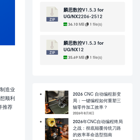
麟思数控V1.5.3 for
UG/NX2206-2512
36.10 MB
1 file(s)
麟思数控V1.5.3 for
UG/NX12
35.69 MB
1 file(s)
代制造业
2026 CNC 自动编程新变
要想顺利
局：一键编程如何重塑三
并推荐
轴零件加工效率？
2026年8月8日
2026年CNC自动编程终局
之战：彻底颠覆传统刀路
的效率革命选型指南