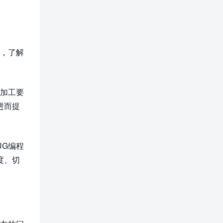
此，了解
和加工要
进而提
UG编程
度、切