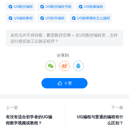
UG数控编程
UG数控编程书籍
UG电脑编程
UG编程教程
UG软件编程
UG铣锥螺纹怎么编程
未经允许不得转载：
麟思数控官网
»
在UG数控编程里，怎样
进行模拟加工以验证程序？
分享到




0
赞
上一篇
下一篇
有没有适合初学者的UG编
UG编程与普通的编程有什
程教学视频或教程？
么区别？