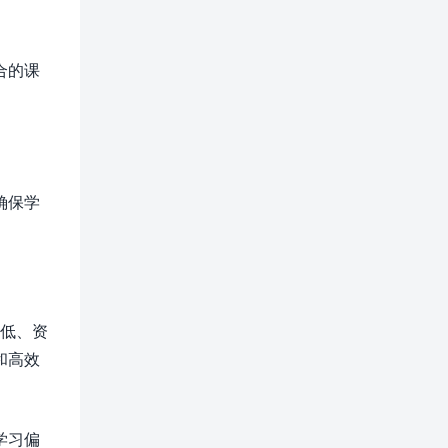
合的课
确保学
本低、资
和高效
学习偏