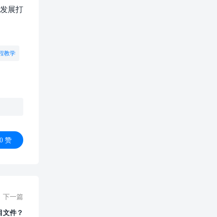
业发展打
程教学
0
赞
下一篇
目文件？