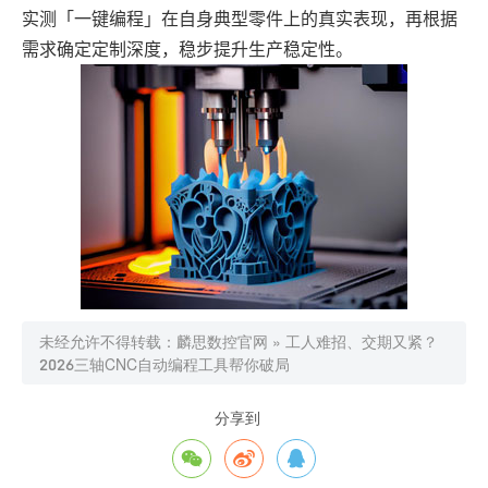
实测「一键编程」在自身典型零件上的真实表现，再根据
需求确定定制深度，稳步提升生产稳定性。
未经允许不得转载：
麟思数控官网
»
工人难招、交期又紧？
2026三轴CNC自动编程工具帮你破局
分享到


