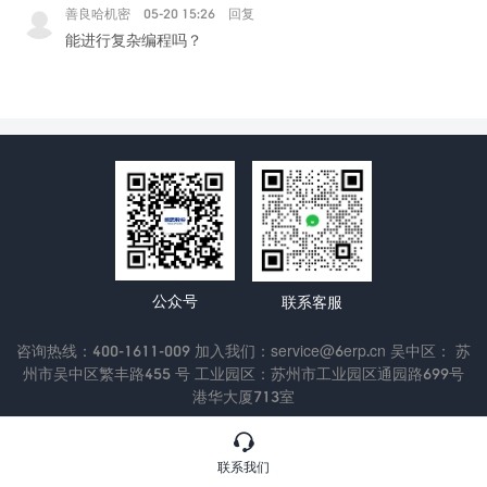
善良哈机密
05-20 15:26
回复
能进行复杂编程吗？
公众号
联系客服
咨询热线：400-1611-009 加入我们：service@6erp.cn 吴中区： 苏
州市吴中区繁丰路455 号 工业园区：苏州市工业园区通园路699号
港华大厦713室
Copyright © 2022 苏州通商软件科技有限公司
苏ICP备13047433

号-3
联系我们