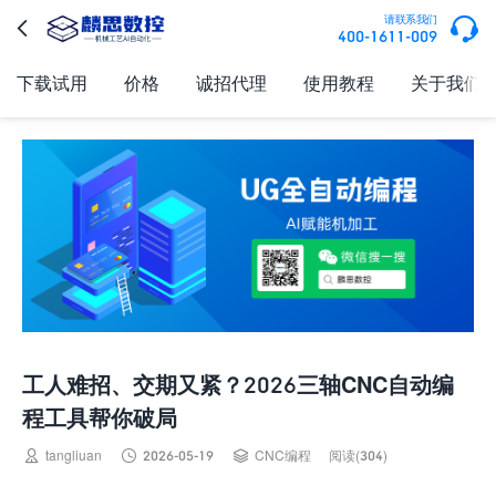

请联系我们

400-1611-009
下载试用
价格
诚招代理
使用教程
关于我们
工人难招、交期又紧？2026三轴CNC自动编
程工具帮你破局



tangliuan
2026-05-19
CNC编程
阅读(304)