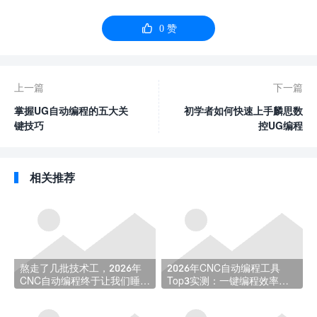

0
赞
上一篇
下一篇
掌握UG自动编程的五大关
初学者如何快速上手麟思数
键技巧
控UG编程
相关推荐
熬走了几批技术工，2026年
2026年CNC自动编程工具
CNC自动编程终于让我们睡上
Top3实测：一键编程效率选
了安稳觉
型指南