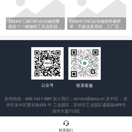
2026年三轴CNC自动编程哪
2026年CNC自动编程终极榜
家好？一键编程工具选型疑问
单：不换这套系统，工厂迟早
全解析
被淘汰！
公众号
联系客服
咨询热线：400-1611-009 加入我们：service@6erp.cn 吴中区： 苏
州市吴中区繁丰路455 号 工业园区：苏州市工业园区通园路699号
港华大厦713室
Copyright © 2022 苏州通商软件科技有限公司
苏ICP备13047433

号-3
联系我们