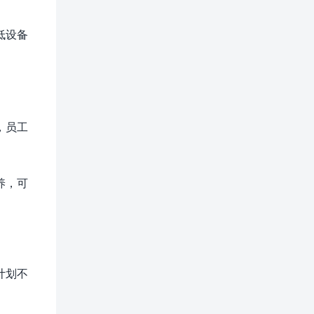
低设备
，员工
养，可
计划不