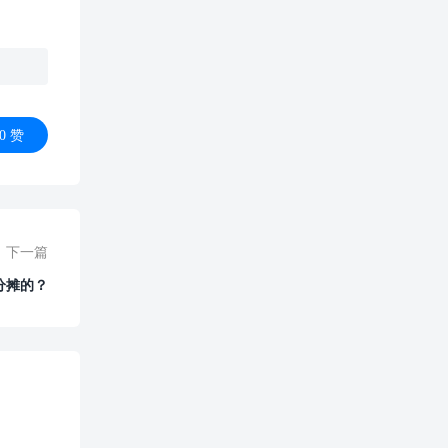
0
赞
下一篇
分摊的？