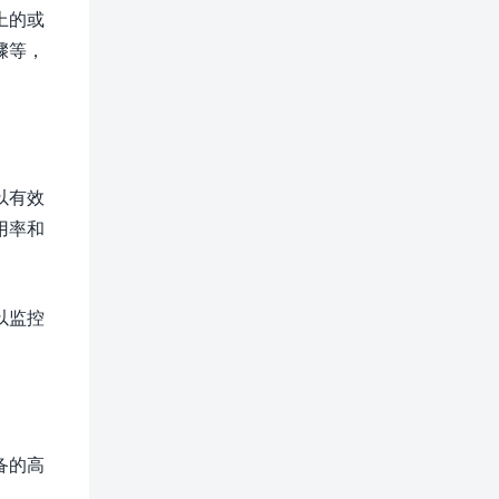
上的或
骤等，
以有效
用率和
以监控
备的高