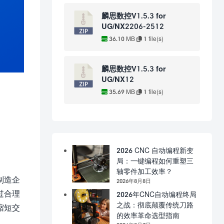
麟思数控V1.5.3 for
UG/NX2206-2512
36.10 MB
1 file(s)
麟思数控V1.5.3 for
UG/NX12
35.69 MB
1 file(s)
2026 CNC 自动编程新变
局：一键编程如何重塑三
轴零件加工效率？
制造企
2026年8月8日
过合理
2026年CNC自动编程终局
之战：彻底颠覆传统刀路
缩短交
的效率革命选型指南