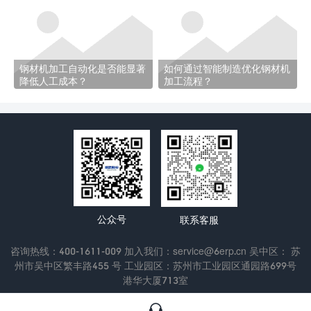
钢材机加工自动化是否能显著
如何通过智能制造优化钢材机
降低人工成本？
加工流程？
公众号
联系客服
咨询热线：400-1611-009 加入我们：service@6erp.cn 吴中区： 苏
州市吴中区繁丰路455 号 工业园区：苏州市工业园区通园路699号
港华大厦713室
Copyright © 2022 苏州通商软件科技有限公司
苏ICP备13047433
