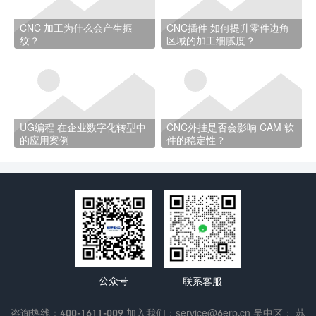
CNC 加工为什么会产生振
CNC插件 如何提升零件边角
纹？
区域的加工细腻度？
UG编程 在企业数字化转型中
CNC外挂是否会影响 CAM 软
的应用案例
件的稳定性？
公众号
联系客服
咨询热线：400-1611-009 加入我们：service@6erp.cn 吴中区： 苏