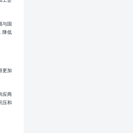
。
强与国
，降低
得更加
供应商
积压和