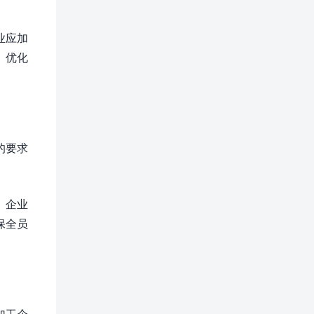
业应加
、优化
的要求
。
。企业
保全员
加工企