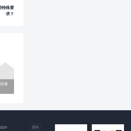
些特殊要
求？
设备
-009
复制