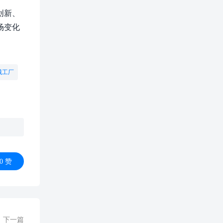
创新、
场变化
械工厂
0
赞
下一篇