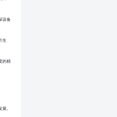
探设备
片生
度的精
发展。