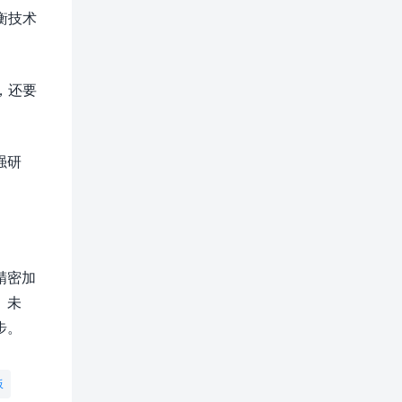
衡技术
，还要
强研
精密加
。未
步。
板