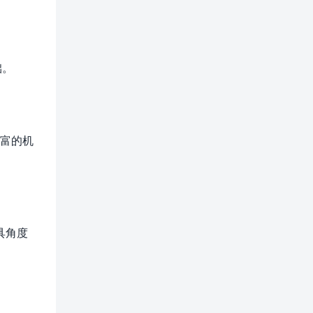
础。
丰富的机
具角度