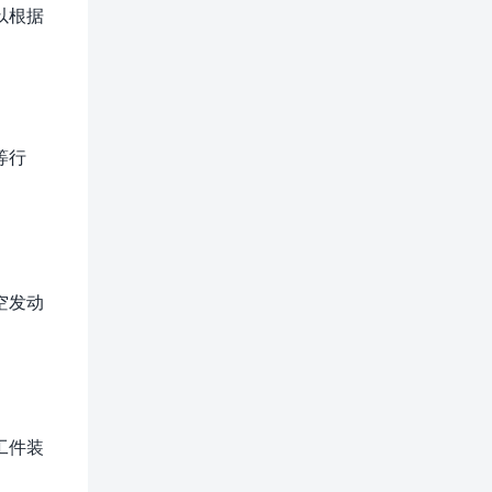
以根据
等行
空发动
工件装