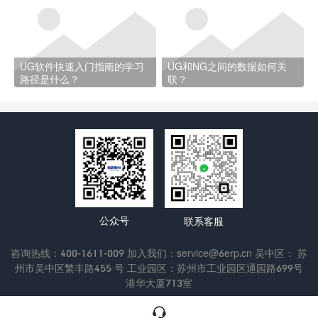
UG软件快速入门指南的学习
UG和NG之间的数据如何关
路径是什么？
联？
公众号
联系客服
咨询热线：400-1611-009 加入我们：service@6erp.cn 吴中区： 苏
州市吴中区繁丰路455 号 工业园区：苏州市工业园区通园路699号
港华大厦713室
Copyright © 2022 苏州通商软件科技有限公司
苏ICP备13047433
