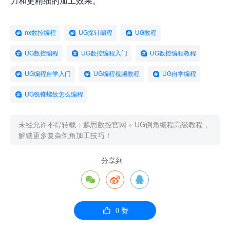
力和更精细的加工效果。
nx数控编程
UG探针编程
UG教程
UG数控编程
UG数控编程入门
UG数控编程教程
UG编程自学入门
UG编程视频教程
UG自学编程
UG铣锥螺纹怎么编程
未经允许不得转载：
麟思数控官网
»
UG倒角编程高级教程，
解锁更多复杂倒角加工技巧！
分享到




0
赞