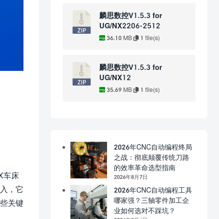
麟思数控V1.5.3 for
UG/NX2206-2512
36.10 MB
1 file(s)
麟思数控V1.5.3 for
UG/NX12
35.69 MB
1 file(s)
2026年CNC自动编程终局
之战：彻底颠覆传统刀路
的效率革命选型指南
X车床
2026年8月7日
输入，它
2026年CNC自动编程工具
哪家强？三轴零件加工企
一些关键
业如何选对不踩坑？