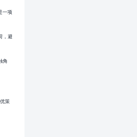
是一项
荷，避
触角
最优策