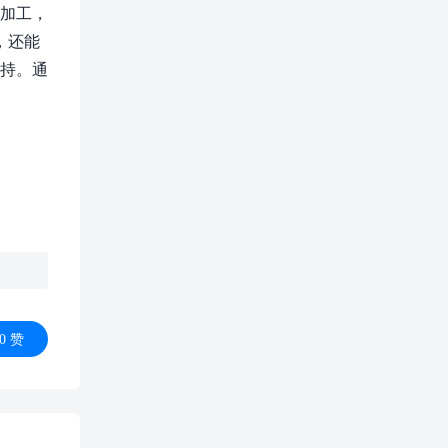
细加工，
，还能
支持。通
0
赞