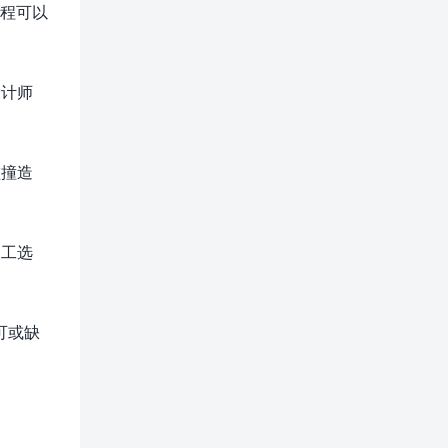
编程可以
设计师
碰撞造
人工选
可或缺