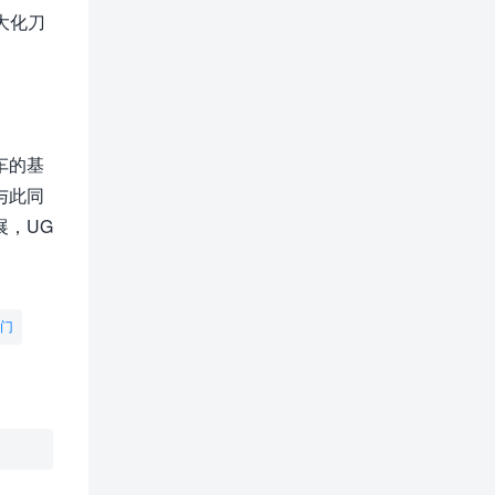
大化刀
车的基
与此同
展，UG
入门