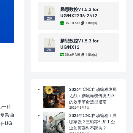
麟思数控V1.5.3 for
UG/NX2206-2512
36.10 MB
1 file(s)
麟思数控V1.5.3 for
UG/NX12
35.69 MB
1 file(s)
2026年CNC自动编程终局
之战：彻底颠覆传统刀路
的效率革命选型指南
为一种
2026年8月7日
是复杂曲
2026年CNC自动编程工具
哪家强？三轴零件加工企
在UG
业如何选对不踩坑？