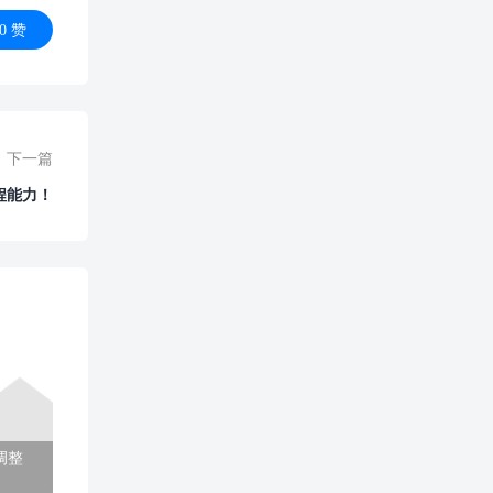
0
赞
下一篇
程能力！
调整