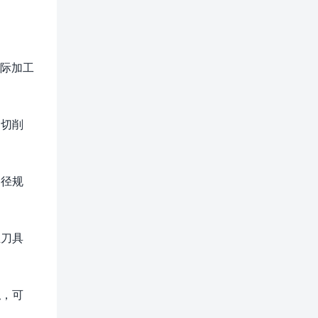
实际加工
的切削
路径规
正刀具
拟，可