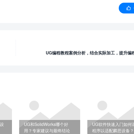

UG编程教程案例分析，结合实际加工，提升编
设
UG和SolidWorks哪个好
UG软件快速入门如何
用？专家建议与最终结论
程序以适配麟思设备？