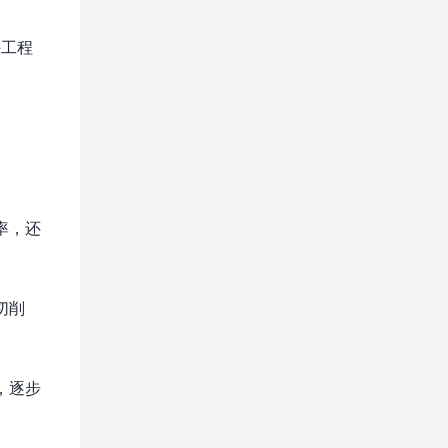
许工程
率，还
切削
，逐步