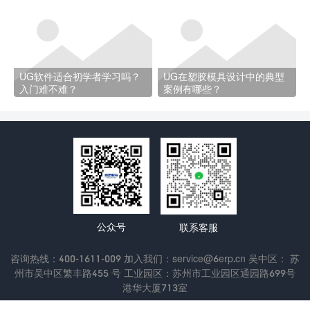
UG软件适合初学者学习吗？
UG在塑胶模具设计中的典型
入门难不难？
案例有哪些？
公众号
联系客服
咨询热线：400-1611-009 加入我们：service@6erp.cn 吴中区： 苏
州市吴中区繁丰路455 号 工业园区：苏州市工业园区通园路699号
港华大厦713室
Copyright © 2022 苏州通商软件科技有限公司
苏ICP备13047433