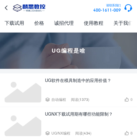

请联系我们

400-1611-009
下载试用
价格
诚招代理
使用教程
关于我们
UG编程是啥
UG软件在模具制造中的应用价值？


自动编程
阅读(1373)
0
UGNX下载试用期有哪些功能限制？


UG/NX编程
阅读(434)
0