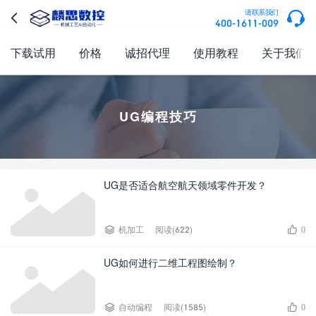

请联系我们

400-1611-009
下载试用
价格
诚招代理
使用教程
关于我们
UG编程技巧
UG是否适合航空航天领域零件开发？


机加工
阅读(622)
0
UG如何进行二维工程图绘制？


自动编程
阅读(1585)
0