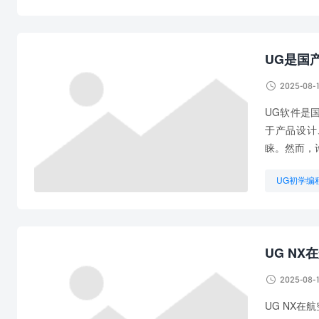
UG编程难
自学UG编
UG是国

2025-08-
UG软件是国
于产品设计
睐。然而，
UG初学编
UG编程软
UG N

2025-08-
UG NX