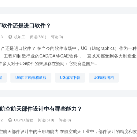
学吗
UG自学编程
学UG编程需要什么基础
怎样学好UG编程
程能学会吗
产软件还是进口软件？

13
机加工
阅读(581)
评论(0)
产还是进口软件？ 在当今的软件市场中，UG（Unigraphics）作为一
、工程和制造行业的CAD/CAM/CAE软件，一直以来都受到各大制造
许多人对于UG软件的来源存在疑问：它究竟是国产...
程
UG四五轴编程教程
UG编程下载
UG编程图档
件
UG自动编程
UG自动编程视频教程
怎样学UG编程
X在航空航天部件设计中有哪些能力？

12
UG/NX编程
阅读(510)
评论(0)
在航空航天部件设计中的应用与能力 在航空航天工业中，部件设计的精度和