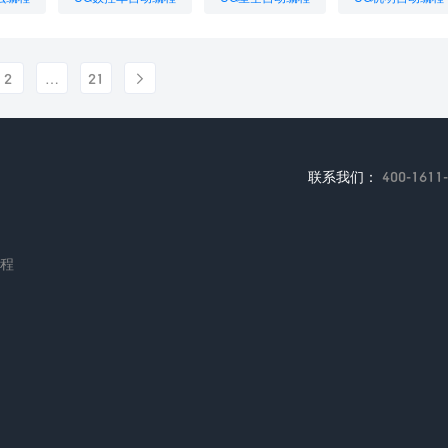
档
UG编程需要建模吗
UG车床自动编程
想学UG编程需要什么
2
…
21

联系我们：
400-1611
编程