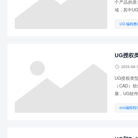
个产品的质
域，其中UG
UG 编程教
UG数控编
UG编程教
UG授权

2025-08-
UG授权类型
（CAD）
展，UG软
cnc编程程
UG编程ip
数控编程和