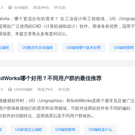

13
自动编程
阅读(945)
评论(0)
idWorks：哪个更适合你的需求？ 在工业设计和工程领域，UG（Unigrap
orks是两款广泛使用的CAD（计算机辅助设计）软件。两者各有优势，适用
场景。本篇文章将从多角度对比U...
么编程
UG数控车自动编程
UG编程哪个版本好用
UG编程图档
学
UG编程自学入门
UG自动编程技术
UG自动编程步骤
程序怎么编程
学UG编程
lidWorks哪个好用？不同用户群的最佳推荐

13
UG/NX编程
阅读(741)
评论(0)
建模软件时，UG（Unigraphics）和SolidWorks是两个最常见且被
用户群体根据他们的需求和应用领域，可能对这两款软件有不同的偏好。
款软件的功能特点、适用场景以及不同用户群体的...
程
UG斜面怎么编程
UG编程图档
UG编程是什么