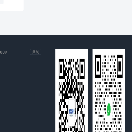
基础
-009
复制