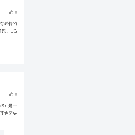

0
自具有独特的
题。UG

0
NX）是一
是其他需要