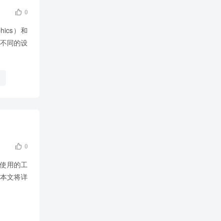

0
hics）和
于不同的设

0
广泛使用的工
本文将详