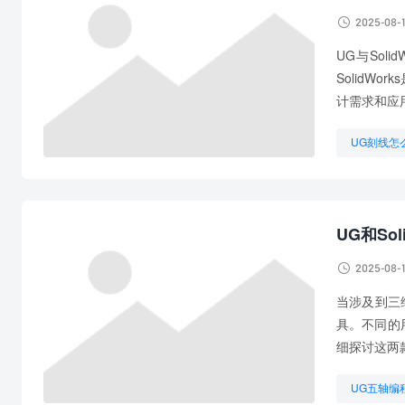

2025-08-
UG与Sol
SolidW
计需求和应用
UG刻线怎
UG编程教
UG铣螺纹
UG和So

2025-08-
当涉及到三维
具。不同的
细探讨这两
UG五轴编