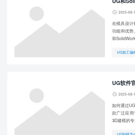
UG和So

2025-08-
在模具设计领
功能和优势
和SolidW
UG加工编
UG编程哪
UG自动编
UG软件

2025-08-
如何通过UG
款广泛应用
3D建模的专
UG刻线怎