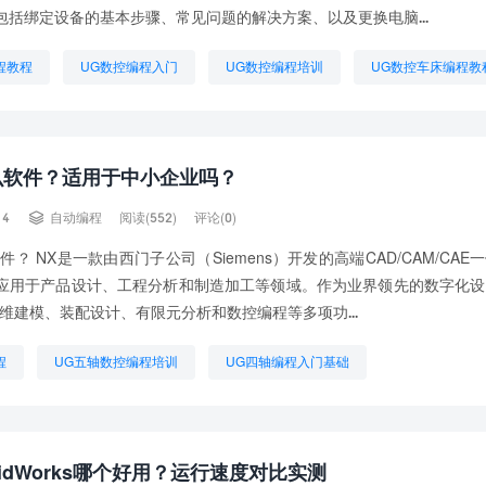
包括绑定设备的基本步骤、常见问题的解决方案、以及更换电脑...
编程教程
UG数控编程入门
UG数控编程培训
UG数控车床编程教
码
UG编程图档
UG编程软件培训
UG自动编程插件
么软件？适用于中小企业吗？

14
自动编程
阅读(552)
评论(0)
件？ NX是一款由西门子公司（Siemens）开发的高端CAD/CAM/CAE
应用于产品设计、工程分析和制造加工等领域。作为业界领先的数字化设
三维建模、装配设计、有限元分析和数控编程等多项功...
程
UG五轴数控编程培训
UG四轴编程入门基础
程入门自学
UG编程代码大全
UG编程图档
UG编程需要建模吗
程要有什么基础
数控车床用UG自动编程
自动编程UG
lidWorks哪个好用？运行速度对比实测