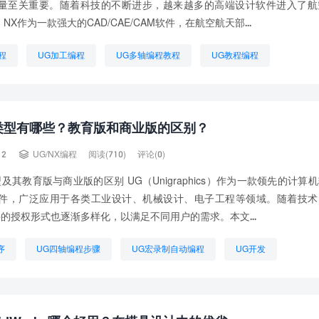
量至关重要。随着科技的不断进步，越来越多的高端设计软件进入了航
 NX作为一款强大的CAD/CAE/CAM软件，在航空航天部...
程
UG加工编程
UG多轴编程教程
UG教程编程
程入门自学
UG编程入门
UG编程图档
UG编程怎么做辅助面
学
学UG编程需要什么基础
类型有哪些？教育版和商业版的区别？

12
UG/NX编程
阅读(710)
评论(0)
及其教育版与商业版的区别 UG（Unigraphics）作为一款领先的计算
软件，广泛应用于各类工业设计、机械设计、电子工程等领域。随着技术
件的授权形式也逐渐多样化，以满足不同用户的需求。本文...
序
UG四轴编程步骤
UG宏录制自动编程
UG开发
w用法
UG编程图档
UG编程培训
想学UG编程
数控UG
UG编程区别