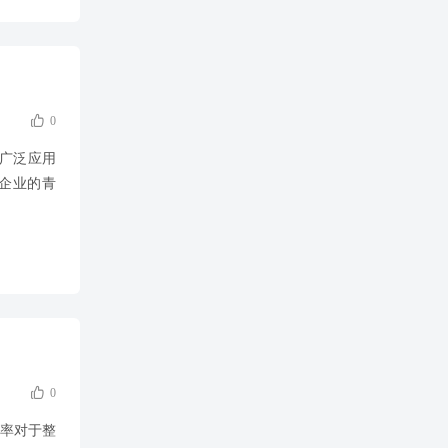

0
种广泛应用
业企业的青

0
效率对于整