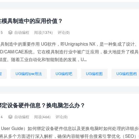
在模具制造中的应用价值？

15
自动编程
阅读(1374)
评论(0)
具制造中的重要作用 UG软件，即Unigraphics NX，是一种集成了设计
AD/CAM/CAE系统。它在模具制造行业中被广泛应用，极大地提升了模
精度。随着工业自动化和智能制造的发展，U...
程
UG编程ipw用法
UG编程吧
UG编程图
UG编程图档
例
UG编程是啥
UG自学编程
绑定设备硬件信息？换电脑怎么办？

14
自动编程
阅读(466)
评论(0)
User Guide）如何绑定设备硬件信息以及更换电脑时如何处理的详细
将从多个方面进行深入解析，确保内容能够符合搜索引擎优化（SEO）