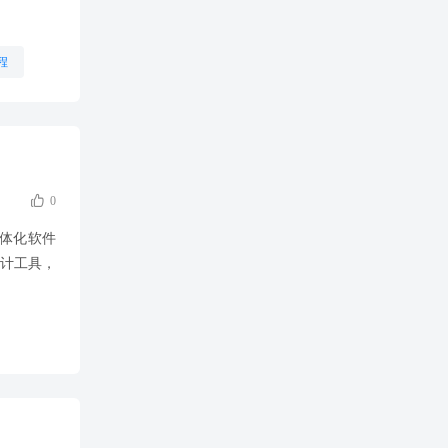
程

0
一体化软件
计工具，