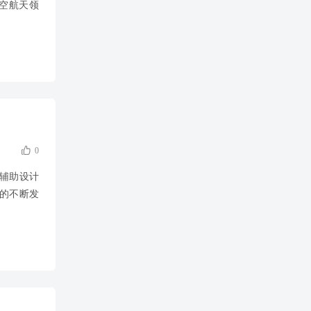
空航天领

0
机辅助设计
的不断发
编程