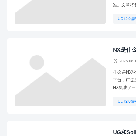
准。文章将
UG12.0
UG编程代
NX是什

2025-08-
什么是NX软
平台，广泛
NX集成了
UG12.0编
UG数控编
学习UG编
UG和So