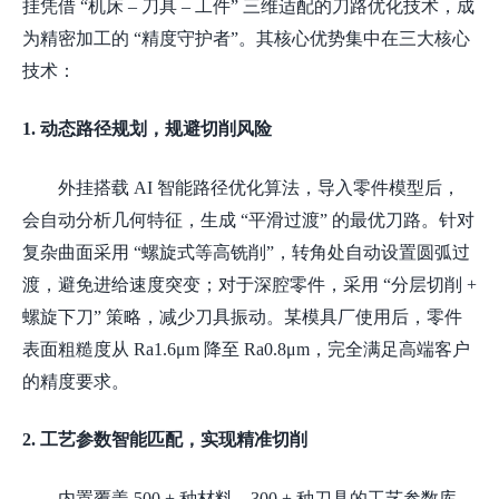
挂凭借 “机床 – 刀具 – 工件” 三维适配的刀路优化技术，成
为精密加工的 “精度守护者”。其核心优势集中在三大核心
技术：
1. 动态路径规划，规避切削风险
外挂搭载
AI 智能路径优化算法，导入零件模型后，
会自动分析几何特征，生成 “平滑过渡” 的最优刀路。针对
复杂曲面采用 “螺旋式等高铣削”，转角处自动设置圆弧过
渡，避免进给速度突变；对于深腔零件，采用 “分层切削 +
螺旋下刀” 策略，减少刀具振动。某模具厂使用后，零件
表面粗糙度从 Ra1.6μm 降至 Ra0.8μm，完全满足高端客户
的精度要求。
2. 工艺参数智能匹配，实现精准切削
内置覆盖
500 + 种材料、300 + 种刀具的工艺参数库，