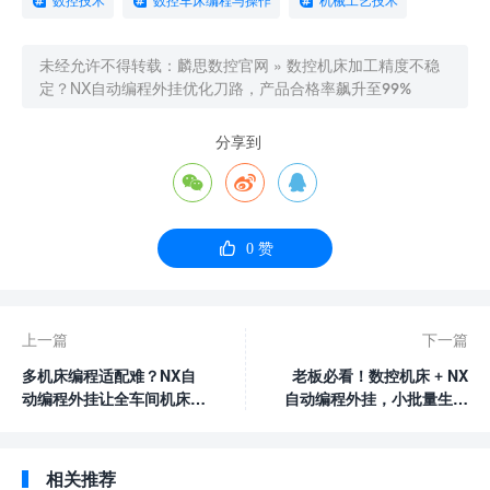
数控技术
数控车床编程与操作
机械工艺技术
未经允许不得转载：
麟思数控官网
»
数控机床加工精度不稳
定？NX自动编程外挂优化刀路，产品合格率飙升至99%
分享到




0
赞
上一篇
下一篇
多机床编程适配难？NX自
老板必看！数控机床 + NX
动编程外挂让全车间机床高
自动编程外挂，小批量生产
效联动
也能盈利
相关推荐