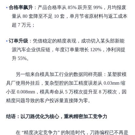
合格率飙升
：产品合格率从
85% 跃升至 99%，月均报废
•
量从 80 套降至不足 10 套，单月节省原材料与返工成本
超 7 万元；
订单升级
：凭借稳定的精度表现，成功切入某头部新能
•
源汽车企业供应链，年度订单量增长
120%，净利润提
升 55%。
另一组来自模具加工行业的数据同样亮眼：某塑胶模
具厂使用外挂后，复杂型腔的加工精度误差从
0.03mm 缩
小至 0.008mm，模具寿命从 5 万模次提升至 8 万模次，因
精度问题导致的客户投诉量直接降为零。
结语：以刀路优化为核心，重构精密加工竞争力
在
“精度决定竞争力” 的制造时代，刀路编程已不再是