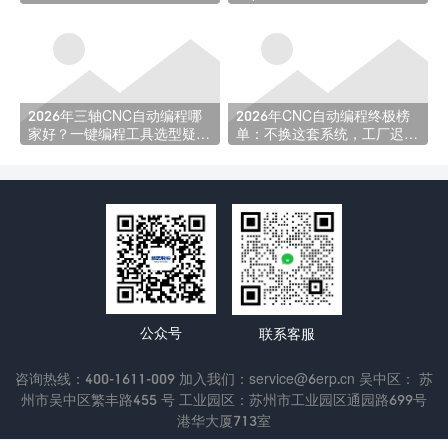
了安稳觉
型指南
2026年三轴CNC自动编程哪
2026年CNC自动编程终极榜
家好？一键编程工具选型疑问
单：不换这套系统，工厂迟早
全解析
被淘汰！
公众号
联系客服
咨询热线：400-1611-009 加入我们：service@6erp.cn 吴中区： 苏
州市吴中区繁丰路455 号 工业园区：苏州市工业园区通园路699号
港华大厦713室