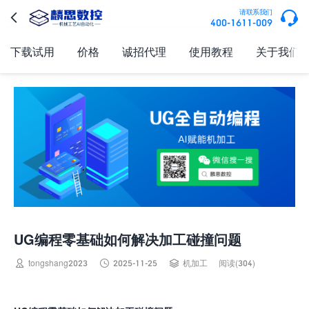

请联系我们

400-1611-009
下载试用
价格
诚招代理
使用教程
关于我们
UG编程零基础如何解决加工碰撞问题



tongshang2023
2025-11-25
机加工
阅读(304)