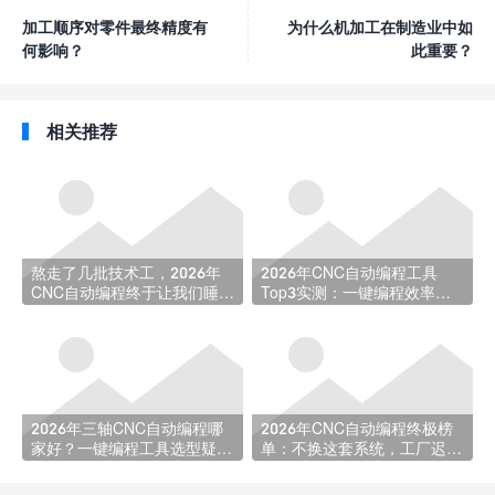
加工顺序对零件最终精度有
为什么机加工在制造业中如
何影响？
此重要？
相关推荐
熬走了几批技术工，2026年
2026年CNC自动编程工具
CNC自动编程终于让我们睡上
Top3实测：一键编程效率选
了安稳觉
型指南
2026年三轴CNC自动编程哪
2026年CNC自动编程终极榜
家好？一键编程工具选型疑问
单：不换这套系统，工厂迟早
全解析
被淘汰！