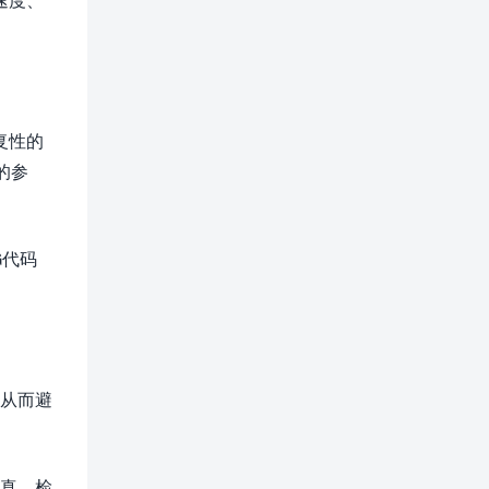
。
复性的
的参
G代码
，从而避
仿真，检