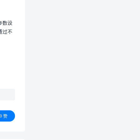
参数设
通过不
0
赞