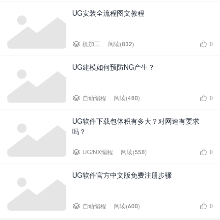
UG安装全流程图文教程


机加工
阅读(832)
0
UG建模如何预防NG产生？


自动编程
阅读(480)
0
UG软件下载包体积有多大？对网速有要求
吗？


UG/NX编程
阅读(558)
0
UG软件官方中文版免费注册步骤


自动编程
阅读(600)
0