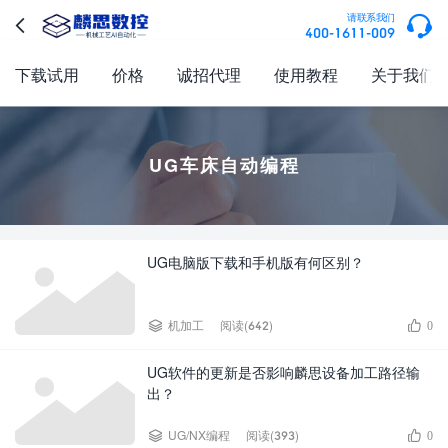

请联系我们

400-1611-009
下载试用
价格
诚招代理
使用教程
关于我们
UG车床自动编程
UG电脑版下载和手机版有何区别？


机加工
阅读(642)
0
UG软件的更新是否影响麟思设备加工路径输
出？


UG/NX编程
阅读(393)
0