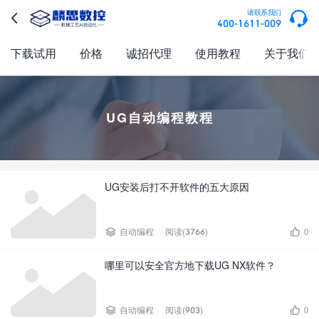

请联系我们

400-1611-009
下载试用
价格
诚招代理
使用教程
关于我们
UG自动编程教程
UG安装后打不开软件的五大原因


自动编程
阅读(3766)
0
哪里可以安全官方地下载UG NX软件？


自动编程
阅读(903)
0