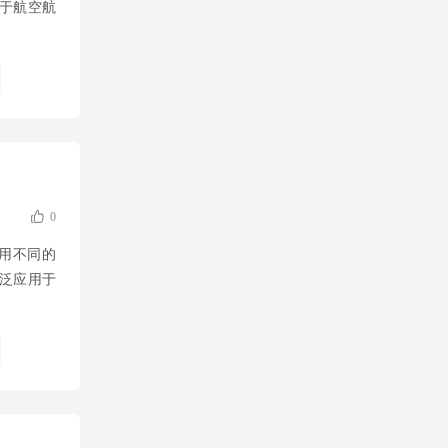
用于航空航
门

0
用不同的
广泛应用于