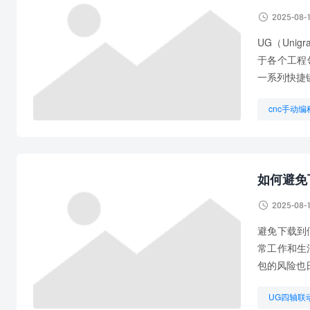

2025-08-
UG（Uni
于各个工程
一系列快捷
cnc手动
UG编程的
想学UG编
如何避免

2025-08-
避免下载到
常工作和生
包的风险也
UG四轴联