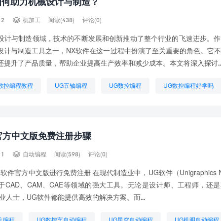
如何助力机械设计与制造？

12
机加工
阅读(438)
评论(0)
设计与制造领域，技术的不断发展和创新推动了整个行业的飞速进步。作
设计与制造工具之一，NX软件在这一过程中扮演了至关重要的角色。它
还提升了产品质量，帮助企业提高生产效率和减少成本。本文将深入探讨..
.0数控编程教程
UG五轴编程
UG数控编程
UG数控编程好学吗
什么意思
UG车削编程教程
如何自学UG编程
学UG编程要多久
程需要什么基础
编程UG
官方中文版免费注册步骤

11
自动编程
阅读(598)
评论(0)
软件官方中文版进行免费注册 在现代制造业中，UG软件（Unigraphics 
于CAD、CAM、CAE等领域的强大工具。无论是设计师、工程师，还
业人士，UG软件都能提供高效的解决方案。而...
么编程
UG数控车自动编程
UG星空自动编程
UG机明自动编程