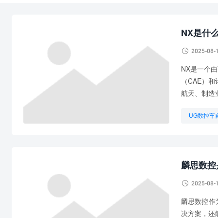
NX是什

2025-08-
NX是一个由
（CAE）
航天、制造
UG数控车
UG编程平
数控编程和
麟思数控

2025-08-
麟思数控作
决方案，还