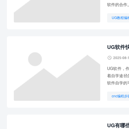
软件的合作
UG教程编
UG自动编
UG软件

2025-08-
UG软件，
着自学途径
软件自学的
cnc编程步
UG编程是
想学UG编
UG有哪