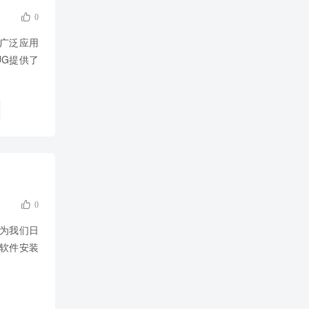

0
，广泛应用
G提供了

0
成为我们日
X软件安装