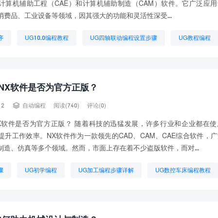
、计算机辅助工程（CAE）和计算机辅助制造（CAM）软件。它广泛应
消费品、工业设备等领域，因其强大的功能和灵活性深受...
序
UG10.0编程教程
UG四轴联动编程设置步骤
UG教程编程
程自学网
UG数控编程超级教程
UG数控车编程
UG编程教程入
骤
想学UG编程需要什么基础
NX软件是否为官方正版？

12
自动编程
阅读(740)
评论(0)
X软件是否为官方正版？ 随着科技的迅猛发展，许多行业和企业都在使
来提升工作效率。NX软件作为一款领先的CAD、CAM、CAE综合软件，
制造、仿真等多个领域。然而，市面上存在着不少盗版软件，而对...
骤
UG初学编程
UG加工编程步骤详解
UG数控车床编程教程
UG编程好之后程序怎么导出来
UG编程教程
UG自动编程技术
程需要什么基础