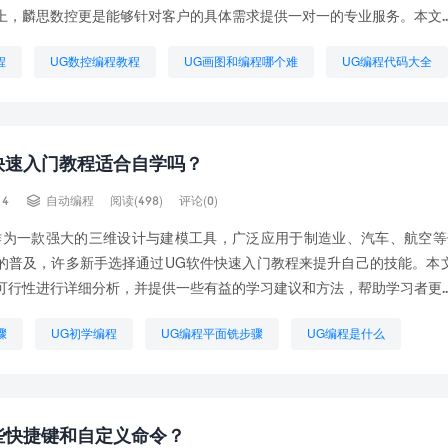
上，麟思数控更是能够针对客户的具体需求提供一对一的专业服务。本文..
程
UG数控编程教程
UG画图和编程哪个难
UG编程代码大全
程
想学UG编程
想学UG编程需要什么基础
数控编程步骤
快速入门教程适合自学吗？

14
自动编程
阅读(498)
评论(0)
作为一款强大的三维设计与建模工具，广泛应用于制造业、汽车、航空等
的普及，许多新手选择通过UG软件快速入门教程来提升自己的技能。本
可行性进行详细分析，并提供一些有益的学习建议和方法，帮助学习者更..
骤
UG初学编程
UG编程平面铣步骤
UG编程是什么
啥
UG车削编程教程
如何自学UG编程
学UG编程
程需要什么基础
些快捷键和自定义命令？