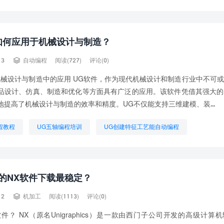
动编程
UG编程吧
UG编程技巧
如何自学UG编程
程要有什么基础
想学UG编程需要什么基础
自动编程UG
如何应用于机械设计与制造？

13
自动编程
阅读(727)
评论(0)
机械设计与制造中的应用 UG软件，作为现代机械设计和制造行业中不可
品设计、仿真、制造和优化等方面具有广泛的应用。该软件凭借其强大的
地提高了机械设计与制造的效率和精度。UG不仅能支持三维建模、装...
编程教程
UG五轴编程培训
UG创建特征工艺能自动编程
程入门自学
UG编程哪个版本最好用
UG编程步骤
UG编程难学
要有什么基础
想学UG编程需要什么基础
数控编程圆弧怎么编程
的NX软件下载最稳定？

12
机加工
阅读(1113)
评论(0)
件？ NX（原名Unigraphics）是一款由西门子公司开发的高级计算