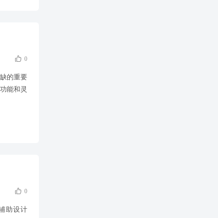

0
或缺的重要
功能和灵
吗

0
机辅助设计