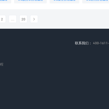
档
UG编程需要建模吗
UG车床自动编程
想学UG编程需要什么
2
…
20

联系我们：
400-1611
编程