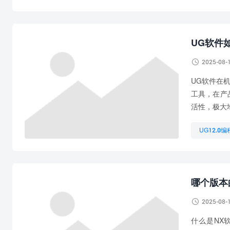
UG电极自
学习UG编
UG软件

2025-08-
UG软件在
工具，在产
活性，极大
UG12.0
UG数控编
学UG编程
哪个版本

2025-08-
什么是NX软