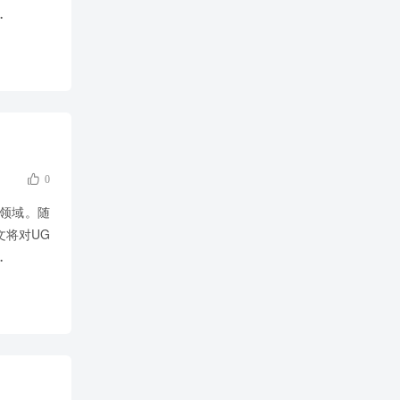
.

0
领域。随
文将对UG
.