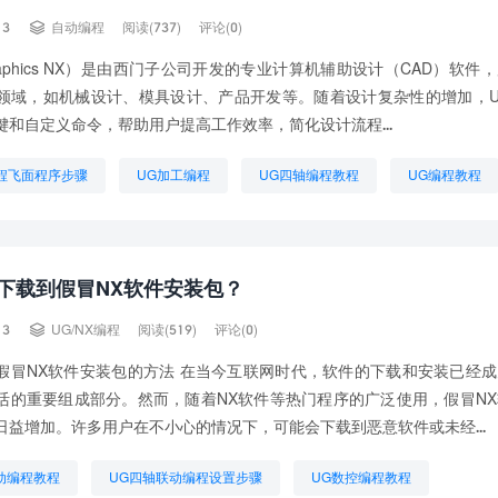

13
自动编程
阅读(737)
评论(0)
graphics NX）是由西门子公司开发的专业计算机辅助设计（CAD）软件
领域，如机械设计、模具设计、产品开发等。随着设计复杂性的增加，U
键和自定义命令，帮助用户提高工作效率，简化设计流程...
编程飞面程序步骤
UG加工编程
UG四轴编程教程
UG编程教程
基本步骤
UG编程难学吗
怎样学好UG编程
程需要什么基础
零基础学习UG编程
下载到假冒NX软件安装包？

13
UG/NX编程
阅读(519)
评论(0)
假冒NX软件安装包的方法 在当今互联网时代，软件的下载和安装已经
活的重要组成部分。然而，随着NX软件等热门程序的广泛使用，假冒N
日益增加。许多用户在不小心的情况下，可能会下载到恶意软件或未经...
动编程教程
UG四轴联动编程设置步骤
UG数控编程教程