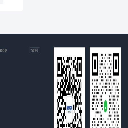
基础
-009
复制