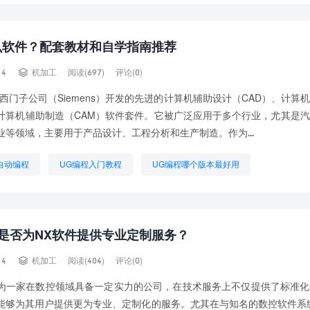
么软件？配套教材和自学指南推荐

14
机加工
阅读(697)
评论(0)
西门子公司（Siemens）开发的先进的计算机辅助设计（CAD）、计算
和计算机辅助制造（CAM）软件套件。它被广泛应用于多个行业，尤其是
业等领域，主要用于产品设计、工程分析和生产制造。作为...
自动编程
UG编程入门教程
UG编程哪个版本最好用
面铣步骤
UG车床编程步骤
想学UG编程需要什么基础
UG编程区别
编程入门教程UG
是否为NX软件提供专业定制服务？

14
机加工
阅读(404)
评论(0)
为一家在数控领域具备一定实力的公司，在技术服务上不仅提供了标准化
能够为其用户提供更为专业、定制化的服务。尤其在与知名的数控软件系