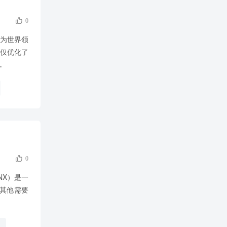

0
为世界领
不仅优化了
.

0
NX）是一
是其他需要