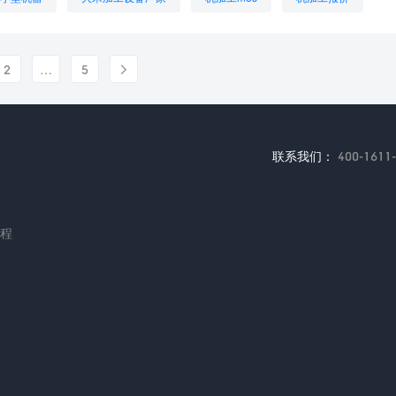
有哪些
机械加工企业
机械加工报价软件
母排加工机
2
…
5

联系我们：
400-1611
编程