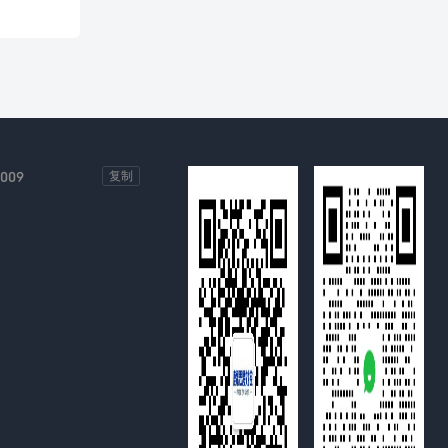
-009
复制