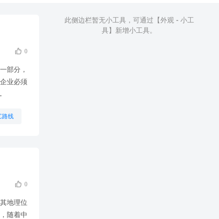
此侧边栏暂无小工具，可通过【外观 - 小工
具】新增小工具。

0
的一部分，
企业必须
.
艺路线
机加工

0
借其地理位
，随着中