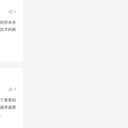

0
以前所未有
技术的赋

0
一个重要组
越来越重
.