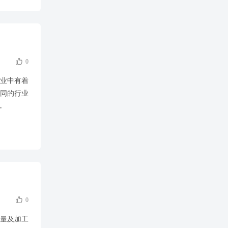
机

0
各业中有着
同的行业
.
产加工

0
量及加工