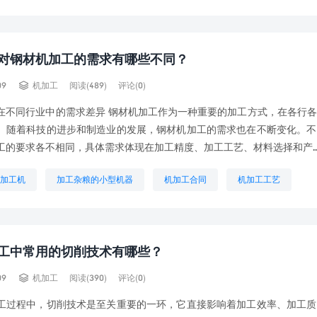
机加工材料
机械加工自动报价表
机械工厂
铜排加工
对钢材机加工的需求有哪些不同？

09
机加工
阅读(489)
评论(0)
在不同行业中的需求差异 钢材机加工作为一种重要的加工方式，在各行
。随着科技的进步和制造业的发展，钢材机加工的需求也在不断变化。不
工的要求各不相同，具体需求体现在加工精度、加工工艺、材料选择和产..
加工机
加工杂粮的小型机器
机加工合同
机加工工艺
动报价表
机械加工车间
机械深孔加工
法兰加工机
生
工中常用的切削技术有哪些？

09
机加工
阅读(390)
评论(0)
工过程中，切削技术是至关重要的一环，它直接影响着加工效率、加工质