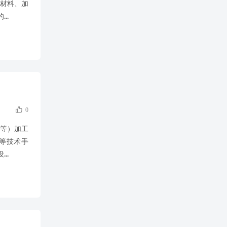
材料、加
..
工机器

0
瓷等）加工
等技术手
..