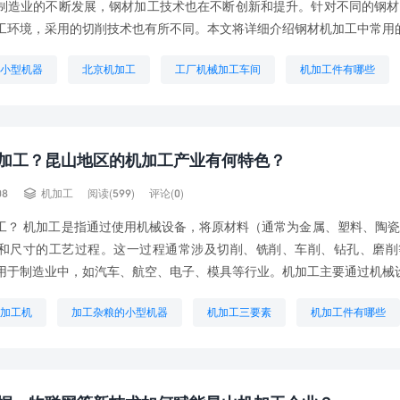
制造业的不断发展，钢材加工技术也在不断创新和提升。针对不同的钢材
工环境，采用的切削技术也有所不同。本文将详细介绍钢材机加工中常用的.
小型机器
北京机加工
工厂机械加工车间
机加工件有哪些
机加工机器人
机械加工有哪些
济南机加工
火腿肠加
加工？昆山地区的机加工产业有何特色？

08
机加工
阅读(599)
评论(0)
工？ 机加工是指通过使用机械设备，将原材料（通常为金属、塑料、陶
和尺寸的工艺过程。这一过程通常涉及切削、铣削、车削、钻孔、磨削
用于制造业中，如汽车、航空、电子、模具等行业。机加工主要通过机械设.
加工机
加工杂粮的小型机器
机加工三要素
机加工件有哪些
机械加工油
机械加工车间
精密机加工
钢材机加工