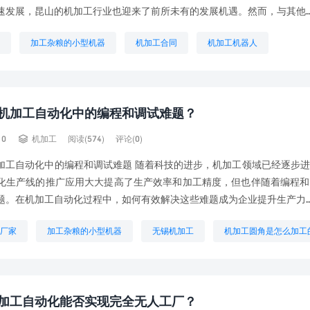
速发展，昆山的机加工行业也迎来了前所未有的发展机遇。然而，与其他..
加工杂粮的小型机器
机加工合同
机加工机器人
哪些
机械加工厂家
精密机加工
金银加工工具全套
机加工自动化中的编程和调试难题？

10
机加工
阅读(574)
评论(0)
加工自动化中的编程和调试难题 随着科技的进步，机加工领域已经逐步
化生产线的推广应用大大提高了生产效率和加工精度，但也伴随着编程和
题。在机加工自动化过程中，如何有效解决这些难题成为企业提升生产力..
厂家
加工杂粮的小型机器
无锡机加工
机加工圆角是怎么加工
路线
机加工报价公式
机加工生产任务单
机加工粗糙度
铜排加工机
加工自动化能否实现完全无人工厂？