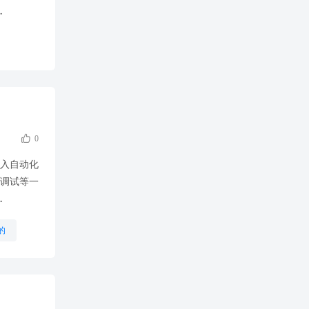
.

0
进入自动化
调试等一
.
的