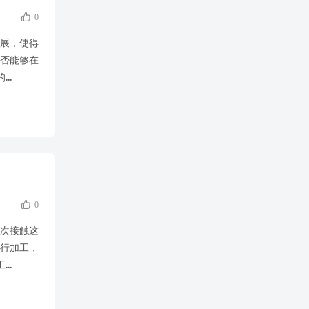

0
展，使得
否能够在
..

0
次接触这
行加工，
..