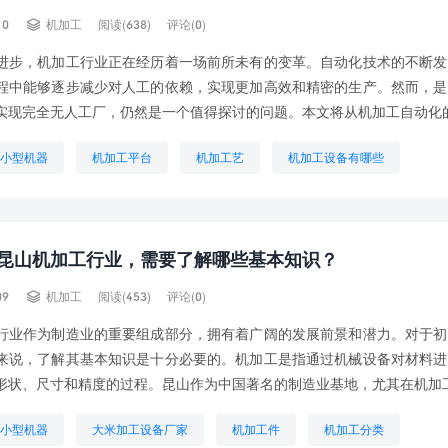

10
机加工
阅读(638)
评论(0)
进步，机加工行业正在经历着一场前所未有的变革。自动化技术的不断发
程中能够逐步减少对人工的依赖，实现更加高效和精密的生产。然而，是
实现完全无人工厂，仍然是一个值得探讨的问题。本文将从机加工自动化的.
小型机器
机加工平台
机加工艺
机加工设备有哪些
自动化
机械加工自动报价表
法兰加工机
精雕机加工
昆山机加工行业，需要了解哪些基本知识？

09
机加工
阅读(453)
评论(0)
行业作为制造业的重要组成部分，拥有着广阔的发展前景和潜力。对于初
来说，了解其基本知识是十分必要的。机加工是指通过机械设备对材料进
形状、尺寸和精度的过程。昆山作为中国著名的制造业基地，尤其在机加工.
小型机器
大米加工设备厂家
机加工件
机加工分类